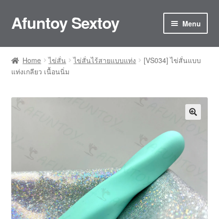
Afuntoy Sextoy
Skip
Skip
Menu
to
to
navigation
content
Home
Home
ไข่สั่น
ไข่สั่นไร้สายแบบแท่ง
[VS034] ไข่สั่นแบบ
แท่งเกลียว เนื้อนนิ่ม
Cart
Checkout
Confirm Payment
My account
ติดต่อเรา
ประกันและการดูแลรักษา