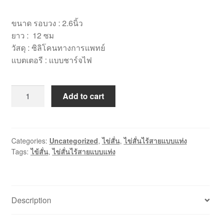
ขนาด รอบวง : 2.6นิ้ว
ยาว : 12 ซม
วัสดุ : ซิลิโคนทางการแพทย์
แบตเตอรี : แบบชาร์จไฟ
[VS034]
Add to cart
ไข่
สั่น
แบบ
แท่ง
Categories:
Uncategorized
,
ไข่สั่น
,
ไข่สั่นไร้สายแบบแท่ง
Tags:
ไข้สั่น
,
ไข่สั่นไร้สายแบบแท่ง
เกลียว
เนื้อ
น
นิ่ม
Description
quantity