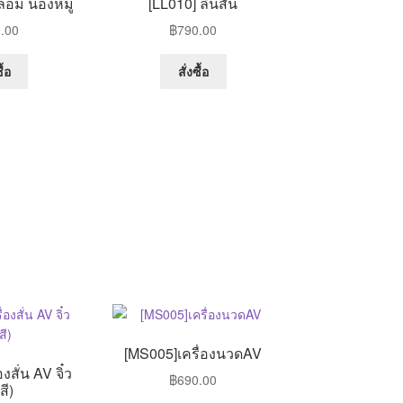
ปลอม น้องหมู
[LL010] ลิ้นสั่น
be
.00
฿
790.00
chosen
on
ื้อ
สั่งซื้อ
the
product
page
[MS005]เครื่องนวดAV
งสั่น AV จิ๋ว
฿
690.00
สี)