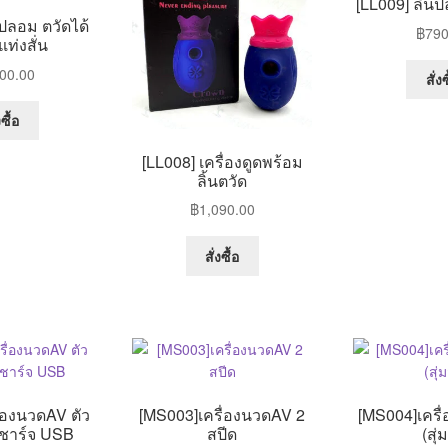
[LL009] ลิ้น
นปลอม ตวัดได้
฿
790
ท่งสั่น
00.00
สั่งซ
งซื้อ
[LL008] เครื่องดูดพร้อม
ลิ้นตวัด
฿
1,090.00
สั่งซื้อ
่องนวดAV ตัว
[MS003]เครื่องนวดAV 2
[MS004]เครื่อ
ชาร์จ USB
สปีด
(สุ่ม