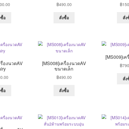
00.00
฿
490.00
฿
150
This
This
งซื้อ
สั่งซื้อ
สั่งซ
product
product
has
has
multiple
multiple
variants.
variants.
The
The
options
options
[MS009]เคร
may
may
รื่องนวดAV
[MS008]เครื่องนวดAV
฿
790
be
be
iry
ขนาดเล็ก
chosen
chosen
0.00
฿
490.00
on
on
สั่งซ
the
the
This
This
งซื้อ
สั่งซื้อ
product
product
product
product
page
page
has
has
multiple
multiple
variants.
variants.
The
The
options
options