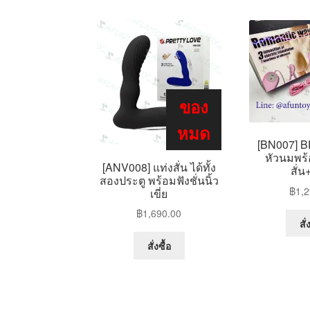
ของ
หมด
[BN007] B
หัวนมพร้อ
[ANV008] แท่งสั่น ได้ทั้ง
สั่น
สองประตู พร้อมฟังชั่นนิ้ว
฿
1,2
เขี่ย
฿
1,690.00
สั่
สั่งซื้อ