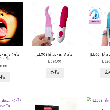
options
may
be
chosen
on
the
product
page
นปลอมตวัดได้
[LL003]ลิ้นปลอมสั่นได้
[LL004]ลิ้น
ไข่สั่น
฿
590.00
฿
320
0.00
สั่งซื้อ
สั่งซ
งซื้อ