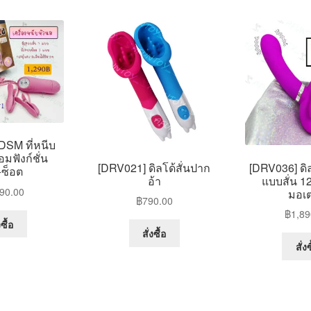
DSM ที่หนีบ
มฟังก์ชั่น
[DRV021] ดิลโด้สั่นปาก
[DRV036] ดิ
+ซ็อต
อ้า
แบบสั่น 1
90.00
มอเต
฿
790.00
฿
1,89
งซื้อ
This
สั่งซื้อ
product
สั่งซ
has
multiple
variants.
The