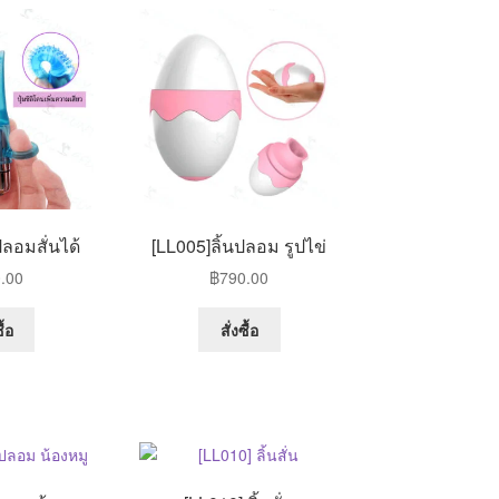
ปลอมสั่นได้
[LL005]ลิ้นปลอม รูปไข่
.00
฿
790.00
This
ื้อ
สั่งซื้อ
product
has
multiple
variants.
The
options
may