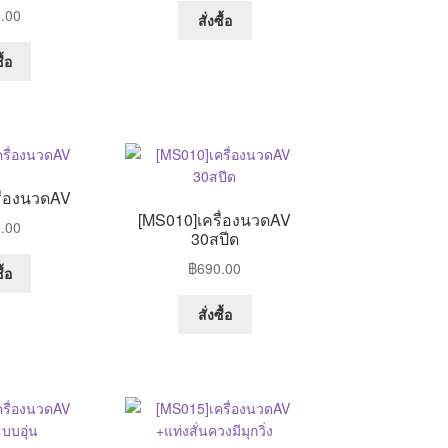
This
.00
สั่งซื้อ
product
has
ื้อ
multiple
variants.
The
options
may
be
ื่องนวดAV
chosen
[MS010]เครื่องนวดAV
.00
on
30สปีด
the
฿
690.00
ื้อ
product
page
สั่งซื้อ