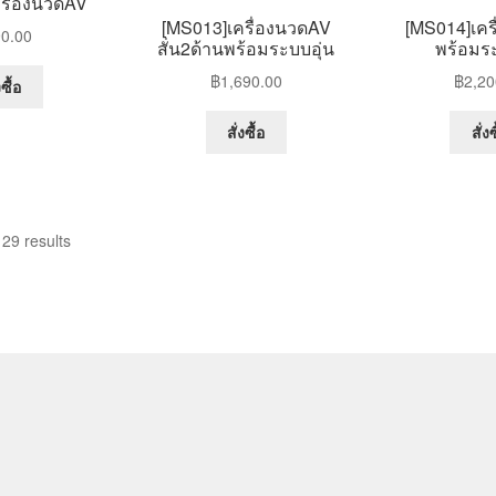
รื่องนวดAV
may
may
[MS013]เครื่องนวดAV
[MS014]เคร
0.00
be
be
สั่น2ด้านพร้อมระบบอุ่น
พร้อมระ
chosen
chosen
This
฿
1,690.00
฿
2,20
on
on
งซื้อ
product
the
the
has
สั่งซื้อ
สั่งซ
product
product
multiple
page
page
variants.
The
options
29 results
may
be
chosen
on
the
product
page