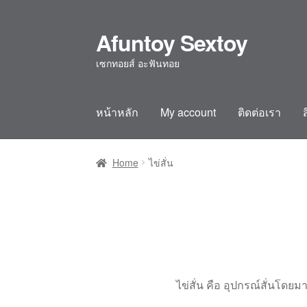
Afuntoy Sextoy
Skip
Skip
to
to
เซกทอยส์ อะฟันทอย
navigation
content
หน้าหลัก
My account
ติดต่อเรา
Home
Cart
Checkout
Confirm Payment
My ac
Home
ไข่สั่น
ไข่สั่น คือ อุปกรณ์สั่นโดย