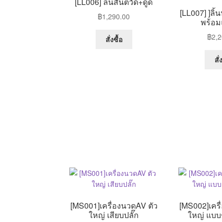
[LL006] ลิ้นสั่นตวัด+ดูด
[LL007] ]ลิ้
฿
1,290.00
พร้อมแ
฿
2,2
สั่งซื้อ
สั่
[MS001]เครื่องนวดAV ตัว
[MS002]เครื
ใหญ่ เสียบปลั๊ก
ใหญ่ แบบ