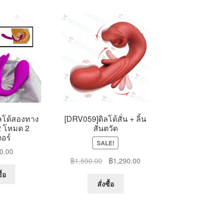
ลโด้สองทาง
[DRV059]ดิลโด้สั่น + ลิ้น
2 โหมด 2
สั่นตวัด
อร์
SALE!
0.00
Original
Current
฿
1,590.00
฿
1,290.00
price
price
ื้อ
was:
is:
สั่งซื้อ
฿1,590.00.
฿1,290.00.