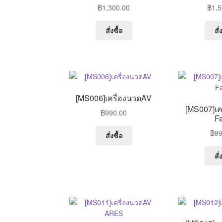
฿
1,300.00
฿
1,5
This
สั่งซื้อ
สั่
product
has
multiple
variants.
The
options
[MS006]เครื่องนวดAV
may
[MS007]เค
฿
990.00
be
Fa
chosen
This
฿
99
on
สั่งซื้อ
product
the
has
สั่
product
multiple
page
variants.
The
options
may
be