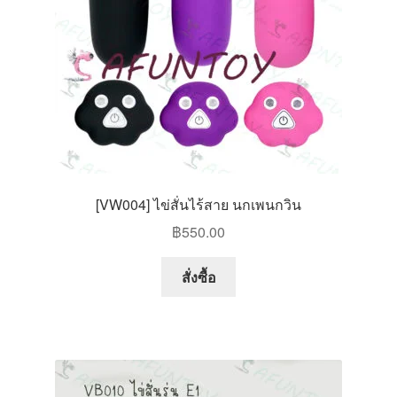
[VW004] ไข่สั่นไร้สาย นกเพนกวิน
฿
550.00
This
สั่งซื้อ
product
has
multiple
variants.
The