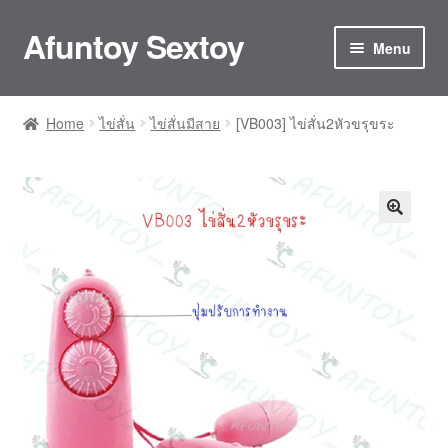
Afuntoy Sextoy
Skip
Skip
Menu
to
to
navigation
content
Home
Home
ไข่สั่น
ไข่สั่นมีสาย
[VB003] ไข่สั่น2หัวขรุขระ
Cart
Checkout
Confirm Payment
My account
ติดต่อเรา
ประกันและการดูแลรักษา