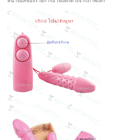
หน้าจอสีของรายการอาจแตกต่างจากภาพเล็ก