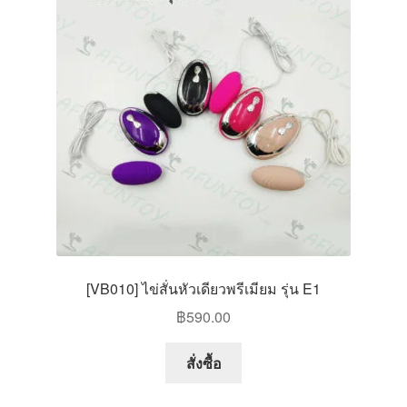
options
may
be
chosen
on
the
product
page
[VB010] ไข่สั่นหัวเดียวพรีเมียม รุ่น E1
฿
590.00
This
สั่งซื้อ
product
has