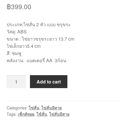
฿
399.00
ประเภท:ไข่สั่น 2 หัว แบบ ขรุขระ
วัสดุ: ABS
ขนาด : ไข่ยาวขรุขระยาว 13.7 cm
ไข่เล็กยาว5.4 cm
สี: ชมพู
พลังงาน: แบตเตอรี่ AA 3ก้อน
[VB003]
Add to cart
ไข่
สั่น2หัว
ขรุขระ
quantity
Categories:
ไข่สั่น
,
ไข่สั่นมีสาย
Tags:
เซ็กส์ทอย
,
ไข้สั่น
,
ไข่สั่นมีสาย