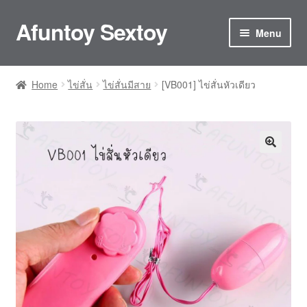
Afuntoy Sextoy
Skip
Skip
Menu
to
to
navigation
content
Home
Home
ไข่สั่น
ไข่สั่นมีสาย
[VB001] ไข่สั่นหัวเดียว
Cart
Checkout
Confirm Payment
My account
ติดต่อเรา
ประกันและการดูแลรักษา