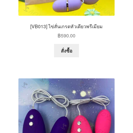
[VB013] ไข่สั่นเกรดหัวเดียวพรีเมียม
฿
590.00
This
สั่งซื้อ
product
has
multiple
variants.
The
options
may
be
chosen
on
the