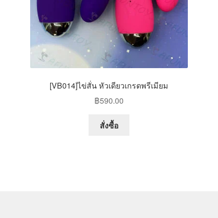
product
page
[VB014]ไข่สั่น หัวเดียวเกรดพรีเมียม
฿
590.00
This
สั่งซื้อ
product
has
multiple
variants.
The
options
may
be