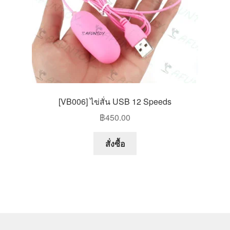
the
product
page
[VB006] ไข่สั่น USB 12 Speeds
฿
450.00
This
สั่งซื้อ
product
has
multiple
variants.
The
options
may