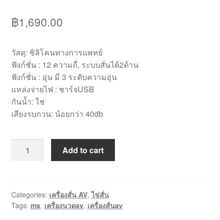
฿
1,690.00
วัสดุ: ซิลิโคนทางการแพทย์
ฟังก์ชั่น : 12 ความถี่, ระบบสั่นได้2ด้าน
ฟังก์ชั่น : อุ่น มี 3 ระดับความอุ่น
แหล่งจ่ายไฟ : ชาร์จUSB
กันน้ำ: ใช่
เสียงรบกวน: น้อยกว่า 40db
[MS013]เครื่อง
Add to cart
นวดAV
สั่น2ด้าน
พร้อม
ระบบ
Categories:
เครื่องสั่น AV
,
ไข่สั่น
Tags:
ms
,
เครื่องนวดav
,
เครื่องสั่นav
อุ่น
quantity