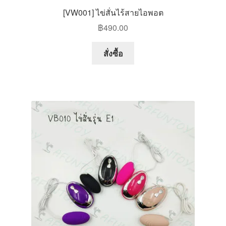
[VW001] ไข่สั่นไร้สายไอพอต
฿
490.00
This
สั่งซื้อ
product
has
multiple
variants.
The
options
may
be
chosen
on
the
product
page