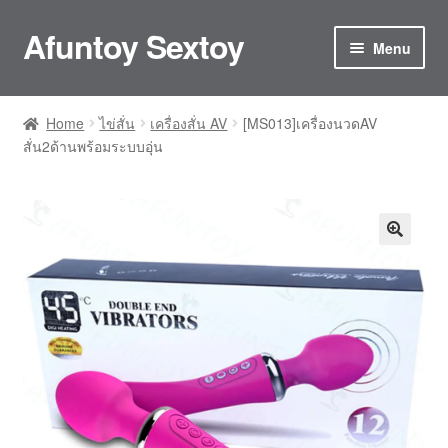
Afuntoy Sextoy
Skip
Skip
Menu
to
to
navigation
content
Home
Home
ไข่สั่น
เครื่องสั่น AV
[MS013]เครื่องนวดAV
สั่น2ด้านพร้อมระบบอุ่น
Cart
Checkout
Confirm Payment
My account
ติดต่อเรา
ประกันและการดูแลรักษา