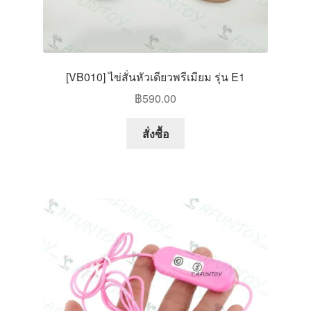
[VB010] ไข่สั่นหัวเดียวพรีเมียม รุ่น E1
฿
590.00
This
สั่งซื้อ
product
has
multiple
variants.
The
options
may
be
chosen
on