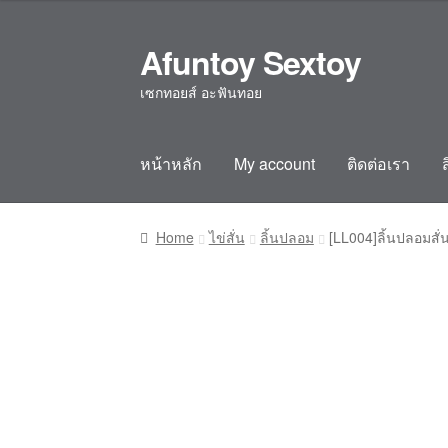
Afuntoy Sextoy
Skip
Skip
to
to
เซกทอยส์ อะฟันทอย
navigation
content
หน้าหลัก
My account
ติดต่อเรา
Home
Cart
Checkout
Confirm Payment
My ac
Home
ไข่สั่น
ลิ้นปลอม
[LL004]ลิ้นปลอมสั่น