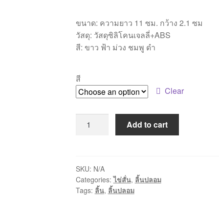
ขนาด: ความยาว 11 ซม. กว้าง 2.1 ซม
วัสดุ: วัสดุซิลิโคนเจลลี่+ABS
สี: ขาว ฟ้า ม่วง ชมพู ดำ
สี
Clear
[LL004]ลิ้น
Add to cart
ปลอม
สั่น
ได้
quantity
SKU:
N/A
Categories:
ไข่สั่น
,
ลิ้นปลอม
Tags:
ลิ้น
,
ลิ้นปลอม