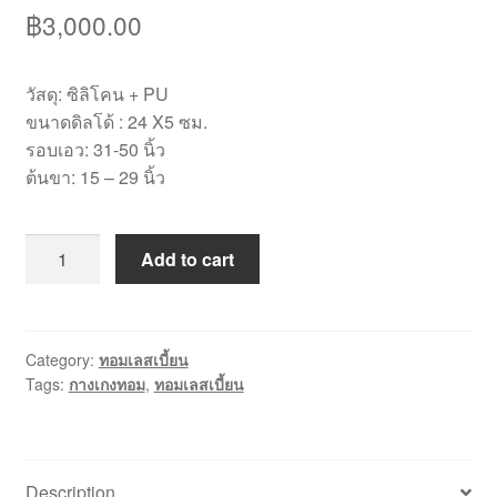
฿
3,000.00
วัสดุ: ซิลิโคน + PU
ขนาดดิลโด้ : 24 X5 ซม.
รอบเอว: 31-50 นิ้ว
ต้นขา: 15 – 29 นิ้ว
[TT005]กางเกง
Add to cart
ทอม
DiY
(DR006)
quantity
Category:
ทอมเลสเบี้ยน
Tags:
กางเกงทอม
,
ทอมเลสเบี้ยน
Description