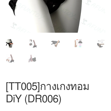
สินค้าทั้งหมด
[TT005]กางเกงทอม
DiY (DR006)