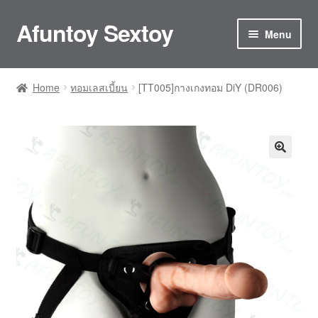
Afuntoy Sextoy
Skip
Skip
Menu
to
to
navigation
content
Home
Home
ทอมเลสเบี้ยน
[TT005]กางเกงทอม DiY (DR006)
Cart
Checkout
Confirm Payment
My account
ติดต่อเรา
ประกันและการดูแลรักษา