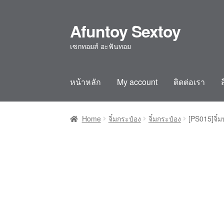
Afuntoy Sextoy
เซกทอยส์ อะฟันทอย
หน้าหลัก
My account
ติดต่อเรา
Home
Cart
Checkout
Confirm Payment
My ac
Home
จิ๋มกระป๋อง
จิ๋มกระป๋อง
[PS015]จิ๋ม