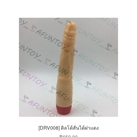
[DRV008] ดิลโด้สั่นได้ฝาแดง
฿
650.00