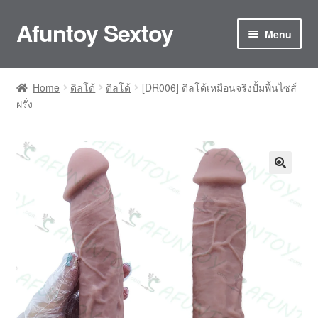
Afuntoy Sextoy
Menu
Home
Home
ดิลโด้
ดิลโด้
[DR006] ดิลโด้เหมือนจริงปั้มพื้นไซส์
ฝรั่ง
Cart
Checkout
Confirm Payment
My account
ติดต่อเรา
ประกันและการดูแลรักษา