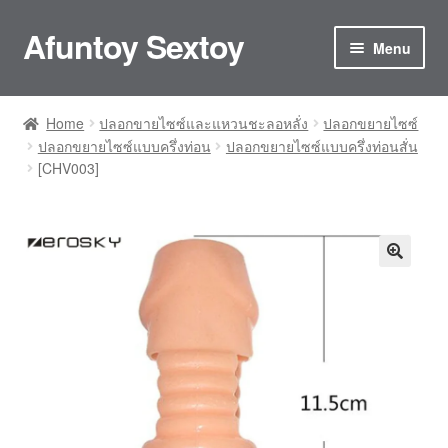
Afuntoy Sextoy
Skip
Skip
Menu
to
to
navigation
content
Home
Home
ปลอกขายไซซ์และแหวนชะลอหลั่ง
ปลอกขยายไซซ์
ปลอกขยายไซซ์แบบครึ่งท่อน
ปลอกขยายไซซ์แบบครึ่งท่อนสั่น
Cart
[CHV003]
Checkout
Confirm Payment
My account
ติดต่อเรา
ประกันและการดูแลรักษา