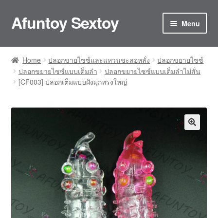
Afuntoy Sextoy
Skip
Skip
Menu
to
to
navigation
content
Home
Home
ปลอกขายไซซ์และแหวนชะลอหลั่ง
ปลอกขยายไซซ์
ปลอกขยายไซซ์แบบเต็มลำ
ปลอกขยายไซซ์แบบเต็มลำไม่สั่น
Cart
[CF003] ปลอกเต็มแบบฝังมุกทรงใหญ่
Checkout
Confirm Payment
My account
ติดต่อเรา
ประกันและการดูแลรักษา