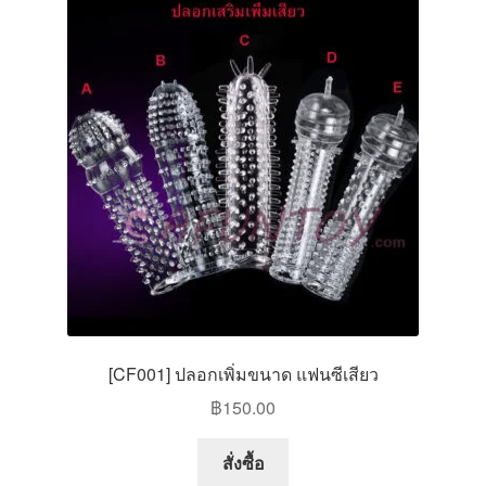
[CF001] ปลอกเพิ่มขนาด แฟนซีเสียว
฿
150.00
This
สั่งซื้อ
product