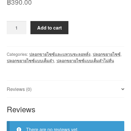
฿
390.00
[CF003]
Add to cart
ปลอก
เต็ม
แบบ
ฝัง
Categories:
ปลอกขายไซซ์และแหวนชะลอหลั่ง
,
ปลอกขยายไซซ์
,
ปลอกขยายไซซ์แบบเต็มลำ
,
ปลอกขยายไซซ์แบบเต็มลำไม่สั่น
มุก
ทรง
ใหญ่
quantity
Reviews (0)
Reviews
There are no reviews yet.