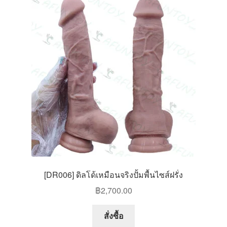
The
options
may
be
chosen
on
the
product
page
[DR006] ดิลโด้เหมือนจริงปั้มพื้นไซส์ฝรั่ง
฿
2,700.00
สั่งซื้อ