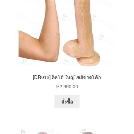
[DR012] ดิลโด้ ใหญ่ไซส์ขวดโค๊ก
฿
2,990.00
This
สั่งซื้อ
product
has
multiple
variants.