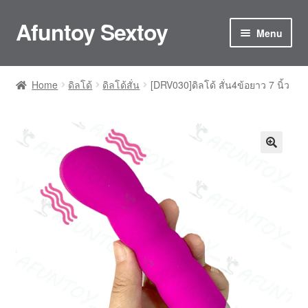
Afuntoy Sextoy
Skip
Skip
Menu
to
to
navigation
content
Home
Home
ดิลโด้
ดิลโด้สั่น
[DRV030]ดิลโด้ สั่น4ข้อยาว 7 นิ้ว
Cart
Checkout
Confirm Payment
My account
ติดต่อเรา
ประกันและการดูแลรักษา