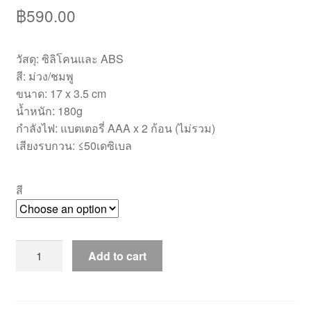
฿
590.00
วัสดุ: ซิลิโคนและ ABS
สี: ม่วง/ชมพู
ขนาด: 17 x 3.5 cm
น้ำหนัก: 180g
กำลังไฟ: แบตเตอรี่ AAA x 2 ก้อน (ไม่รวม)
เสียงรบกวน: ≤50เดซิเบล
สี
[DRV030]ดิล
Add to cart
โด้
สั่น4ข้อ
ยาว