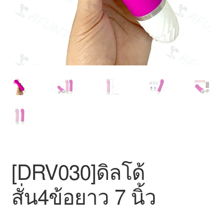
สินค้าทั้งหมด
[DRV030]ดิลโด้
สั่น4ข้อยาว 7 นิ้ว