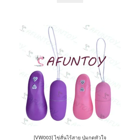
product
has
multiple
variants.
The
options
may
be
chosen
on
the
product
page
[VW003] ไข่สั่นไร้สาย ปุ่มกดหัวใจ