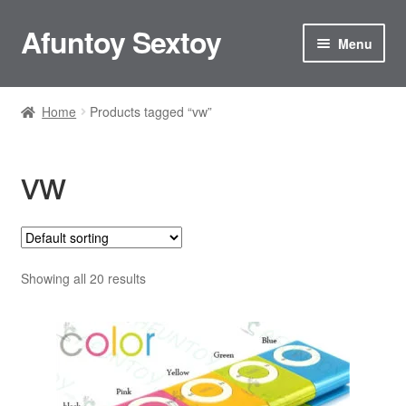
Afuntoy Sextoy
Skip
Skip
Menu
to
to
navigation
content
Home
Home
Products tagged “vw”
Cart
vw
Checkout
Confirm Payment
My account
Showing all 20 results
ติดต่อเรา
ประกันและการดูแลรักษา