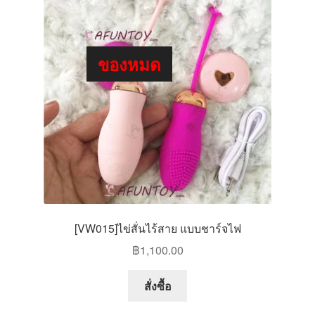
ของหมด
[VW015]ไข่สั่นไร้สาย แบบชาร์จไฟ
฿
1,100.00
This
สั่งซื้อ
product
has