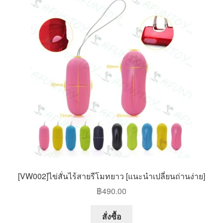
The
options
may
be
chosen
on
the
product
page
[VW002]ไข่สั่นไร้สายรีโมทยาว [แนะนำเปลี่ยนถ่านง่าย]
฿
490.00
This
สั่งซื้อ