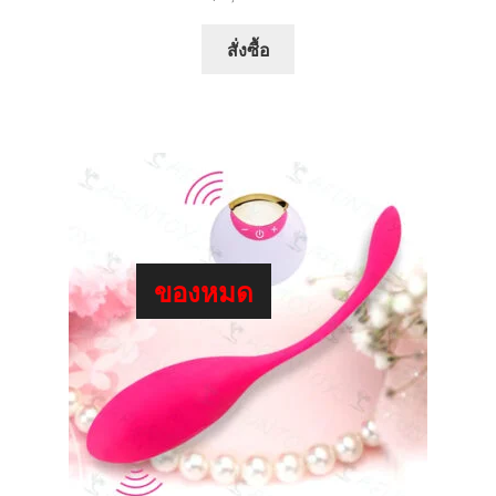
This
สั่งซื้อ
product
has
multiple
variants.
The
options
may
be
ของหมด
chosen
on
the
product
page