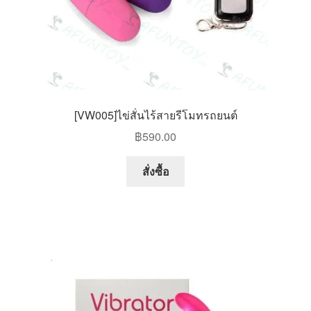
product
page
[VW005]ไข่สั่นไร้สายรีโมทรถยนต์
฿
590.00
This
สั่งซื้อ
product
has
multiple
variants.
The
options
may
be