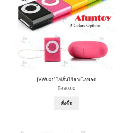
สินค้าทั้งหมด
[VW001] ไข่สั่นไร้สายไอพอต
฿
490.00
This
สั่งซื้อ
product
has
multiple
variants.