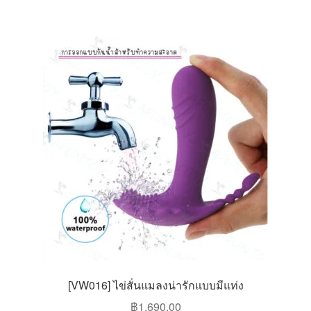
multiple
variants.
The
options
may
be
chosen
on
the
product
page
[VW016] ไข่สั่นแมลงน่ารักแบบมีแท่ง
฿
1,690.00