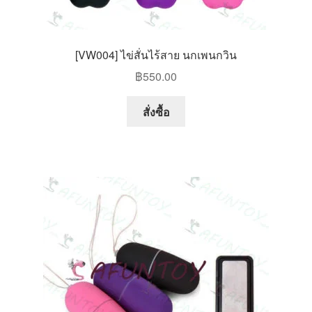
[VW004] ไข่สั่นไร้สาย นกเพนกวิน
฿
550.00
This
สั่งซื้อ
product
has
multiple
variants.
The
options
may
be
chosen
on
the