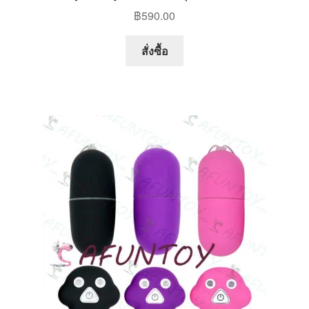
฿
590.00
This
สั่งซื้อ
product
has
multiple
variants.
The
options
may
be
chosen
on
the
product
page