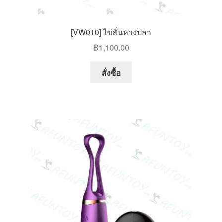
[VW010] ไข่สั่นหางปลา
฿
1,100.00
This
สั่งซื้อ
product
has
multiple
variants.
The
options
may
be
chosen
on
the
product