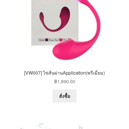
chosen
on
the
product
page
[VW007] ไข่สั่นผ่านApplication(พรีเมี่ยม)
฿
1,890.00
สั่งซื้อ