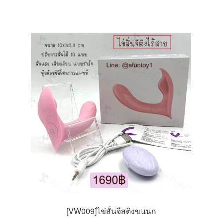
has
multiple
variants.
The
options
may
be
chosen
on
the
product
page
[VW009]ไข่สั่นจีสติงขนนก