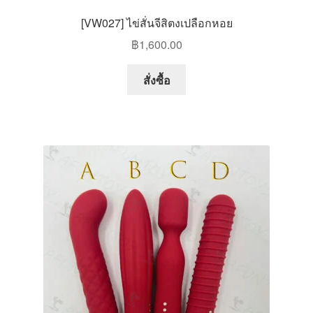
[VW027] ไข่สั่นจีสิตงเปลือกหอย
฿
1,600.00
This
สั่งซื้อ
product
has
multiple
variants.
The
options
may
be
chosen
on
the
product
page