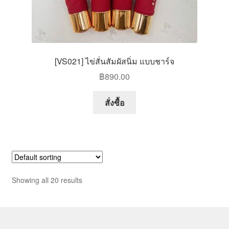
[VS021] ไข่สั่นสัมผัสนิ่ม แบบชาร์จ
฿
890.00
This
สั่งซื้อ
product
has
multiple
variants.
The
options
Showing all 20 results
may
be
chosen
on