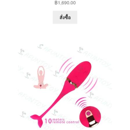
฿
1,690.00
This
สั่งซื้อ
product
has
multiple
variants.
The
options
may
be
chosen
on
the
product
page