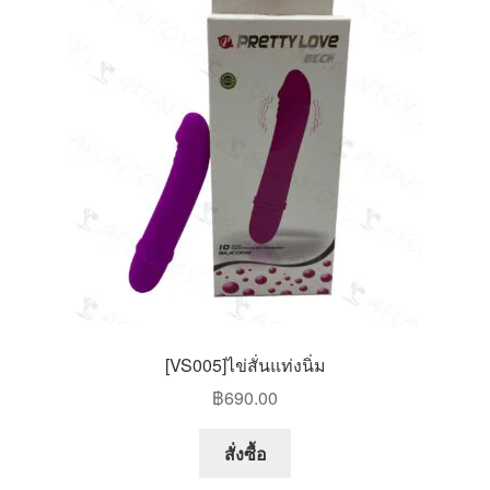
options
may
be
chosen
on
the
product
page
[VS005]ไข่สั่นแท่งนิ่ม
฿
690.00
สั่งซื้อ