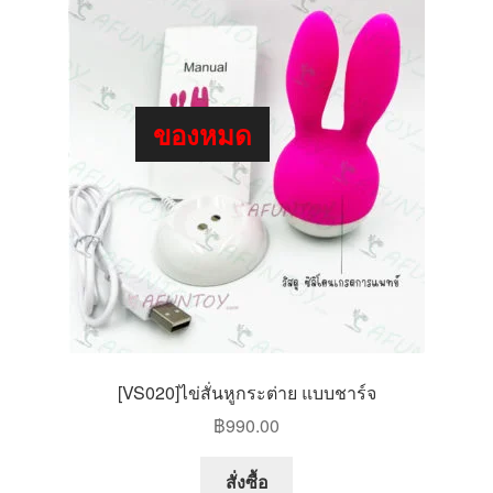
ของหมด
[VS020]ไข่สั่นหูกระต่าย แบบชาร์จ
฿
990.00
This
สั่งซื้อ