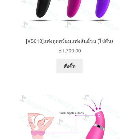
[VS013]แท่งดูดพร้อมแท่งสั่นอ้วน (ไข่สั่น)
฿
1,700.00
This
สั่งซื้อ
product
has
multiple
variants.
The
options
may
be
chosen