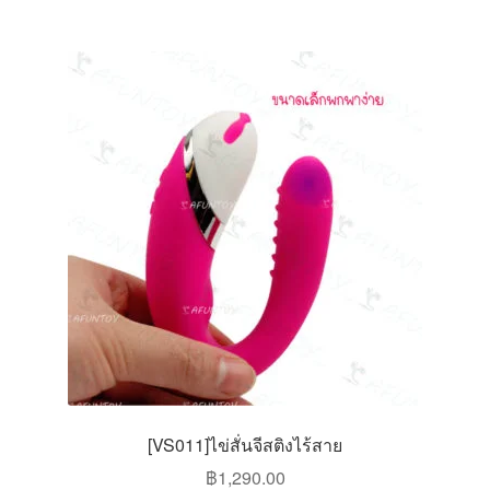
multiple
variants.
The
options
may
be
chosen
on
the
product
page
[VS011]ไข่สั่นจีสติงไร้สาย
฿
1,290.00