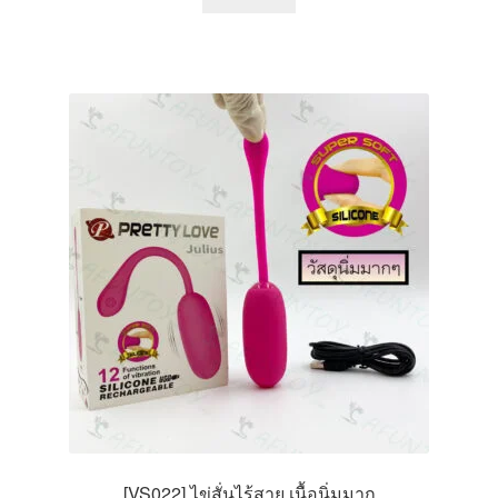
product
has
multiple
variants.
The
options
may
be
chosen
on
the
product
page
[VS022] ไข่สั่นไร้สาย เนื้อนิ่มมาก