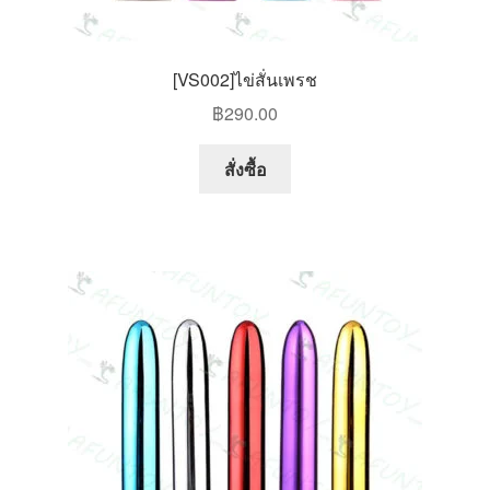
[VS002]ไข่สั่นเพรช
฿
290.00
This
สั่งซื้อ
product
has
multiple
variants.
The
options
may
be
chosen
on
the
product