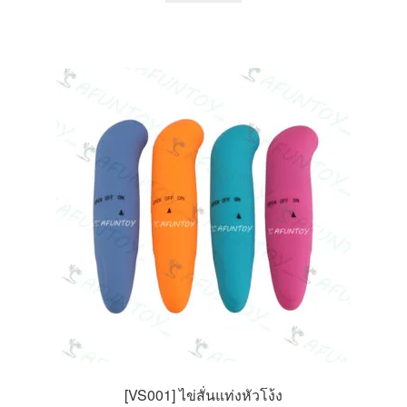
[VS001] ไข่สั่นแท่งหัวโง้ง