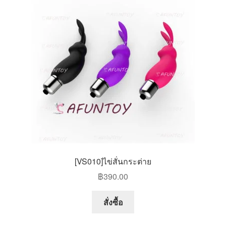
options
may
be
chosen
on
the
product
page
[VS010]ไข่สั่นกระต่าย
฿
390.00
This
สั่งซื้อ
product
has