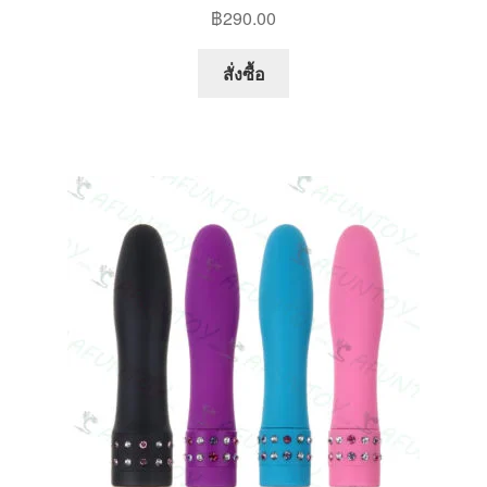
฿
290.00
This
สั่งซื้อ
product
has
multiple
variants.
The
options
may
be
chosen
on
the
product
page