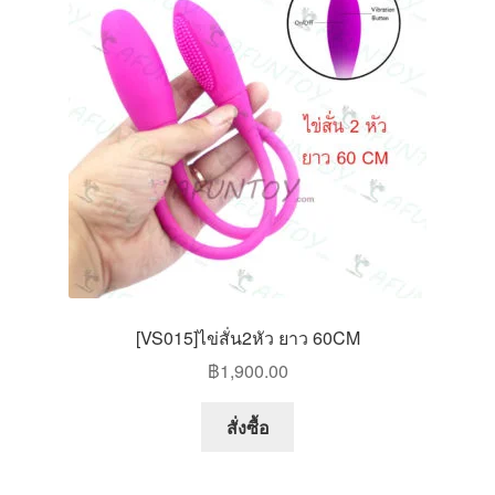
may
be
chosen
on
the
product
page
[VS015]ไข่สั่น2หัว ยาว 60CM
฿
1,900.00
สั่งซื้อ