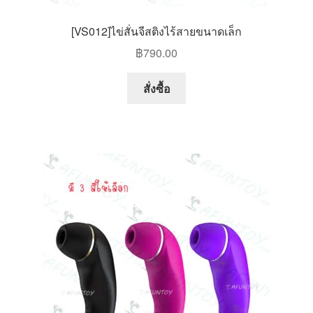
[VS012]ไข่สั่นจีสติงไร้สายขนาดเล็ก
฿
790.00
This
สั่งซื้อ
product
has
multiple
variants.
The
options
may
be
chosen
on
the
product
page