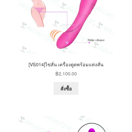
on
the
product
page
[VS014]ไข่สั่น เครื่องดูดพร้อมแท่งสั่น
฿
2,100.00
This
สั่งซื้อ
product
has
multiple
variants.
The
options