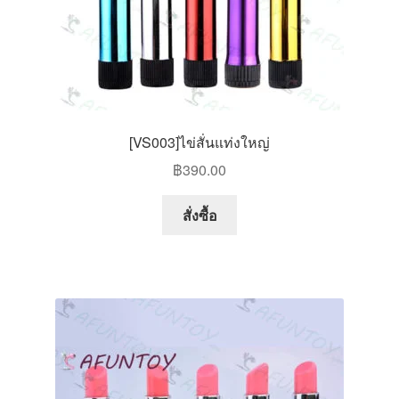
page
[VS003]ไข่สั่นแท่งใหญ่
฿
390.00
This
สั่งซื้อ
product
has
multiple
variants.
The
options
may
be