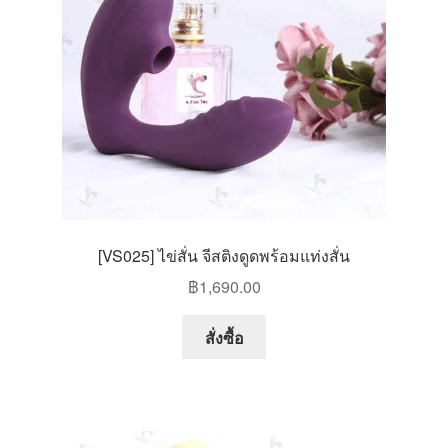
[VS025] ไข่สั่น จีสติงดูดพร้อมแท่งสั่น
฿
1,690.00
This
สั่งซื้อ
product
has
multiple
variants.