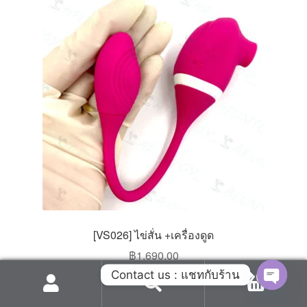
The
options
may
be
chosen
on
the
product
page
[VS026] ไข่สั่น +เครื่องดูด
฿
1,690.00
Contact us : แชทกับร้าน
0
สั่งซื้อ
Search
Search
O
for: