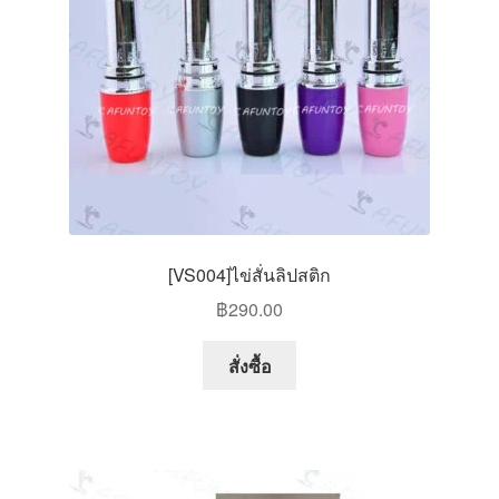
chosen
on
the
product
page
[VS004]ไข่สั่นลิปสติก
฿
290.00
This
สั่งซื้อ
product
has
multiple
variants.
The