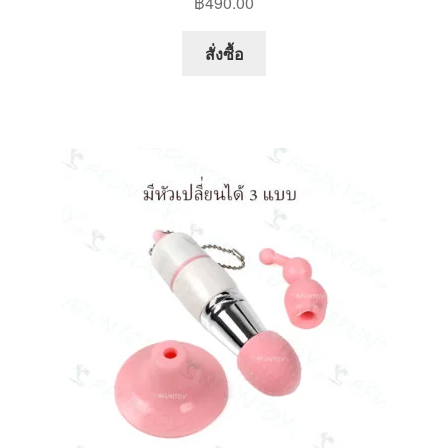
฿
490.00
This
สั่งซื้อ
product
has
multiple
variants.
The
options
may
be
chosen
on
the
product
page