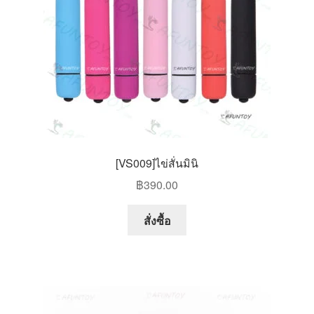
[VS009]ไข่สั่นมินิ
฿
390.00
This
สั่งซื้อ
product
has
multiple
variants.
The