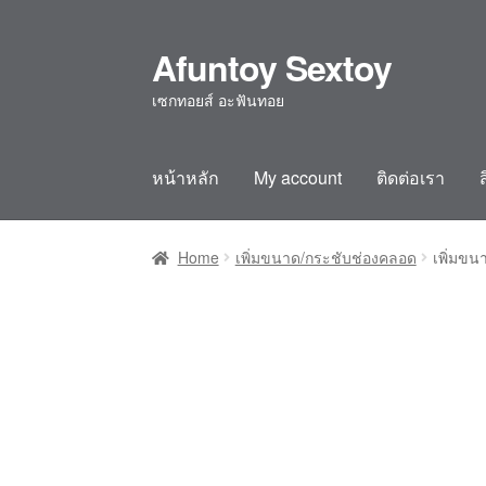
Afuntoy Sextoy
Skip
Skip
to
to
เซกทอยส์ อะฟันทอย
navigation
content
หน้าหลัก
My account
ติดต่อเรา
Home
Cart
Checkout
Confirm Payment
My ac
Home
เพิ่มขนาด/กระชับช่องคลอด
เพิ่มขน