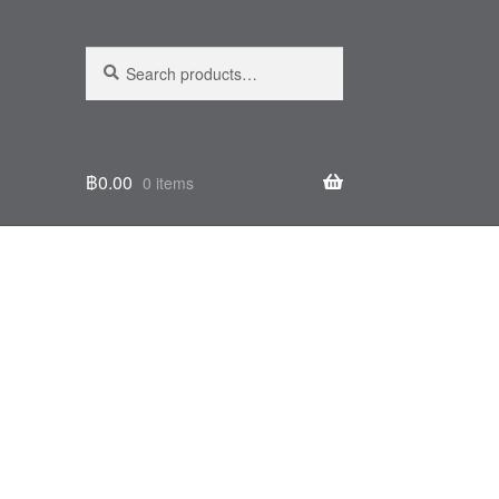
Search
Search
for:
฿
0.00
0 items